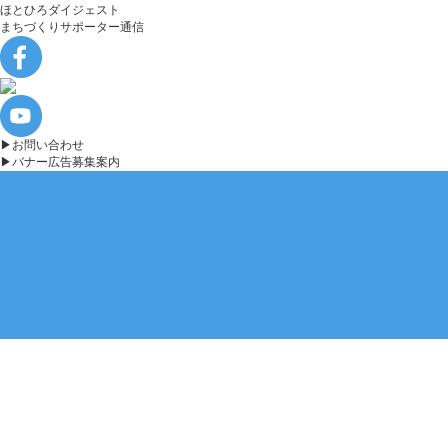
ほとひろダイジェスト
まちづくりサポーター通信
▶︎お問い合わせ
▶︎バナー広告募集案内
かが屋 賀屋壮也氏 凱旋講演
決定！